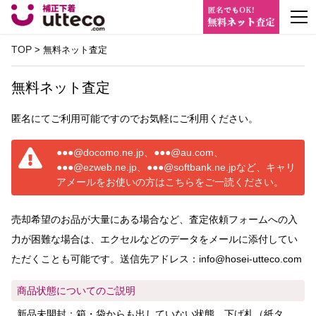
m
TOP
> 無料ネット査定
無料ネット査定
匿名にてご利用可能ですのでお気軽にご利用ください。
●●●@docomo.ne.jp、●●●@au.com、
●●●@ezweb.ne.jp、●●●@softbank.ne.jpなど、キャリ
アメールをお使いの方はこちらをご一読ください。
売却希望のお品が大量にある場合など、査定依頼フォームへの入
力が困難な場合は、エクセルなどのデータをメールに添付してい
ただくことも可能です。送信先アドレス：info@hosei-utteco.com
商品状態についてのご説明
新品未開封：箱・袋からも出していない状態 下げ札（紙タ