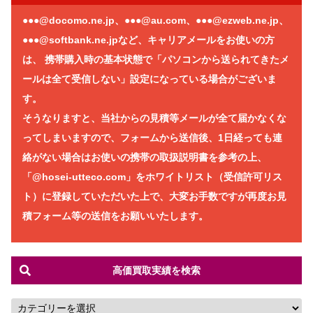
●●●@docomo.ne.jp、●●●@au.com、●●●@ezweb.ne.jp、
●●●@softbank.ne.jpなど、キャリアメールをお使いの方
は、 携帯購入時の基本状態で「パソコンから送られてきたメ
ールは全て受信しない」設定になっている場合がございま
す。
そうなりますと、当社からの見積等メールが全て届かなくな
ってしまいますので、フォームから送信後、1日経っても連
絡がない場合はお使いの携帯の取扱説明書を参考の上、
「@hosei-utteco.com」をホワイトリスト（受信許可リス
ト）に登録していただいた上で、大変お手数ですが再度お見
積フォーム等の送信をお願いいたします。
高価買取実績を検索