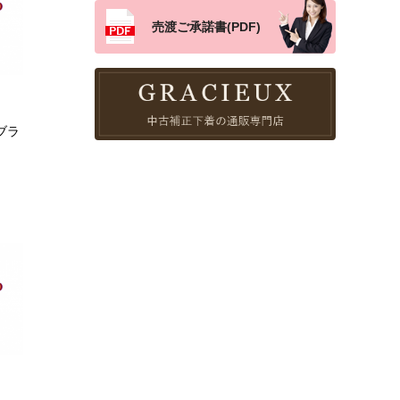
売渡ご承諾書(PDF)
ブラ