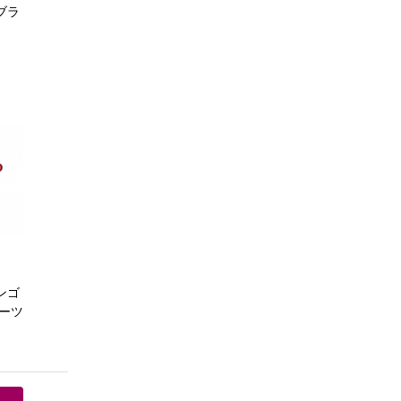
ブラ
ンゴ
ーツ