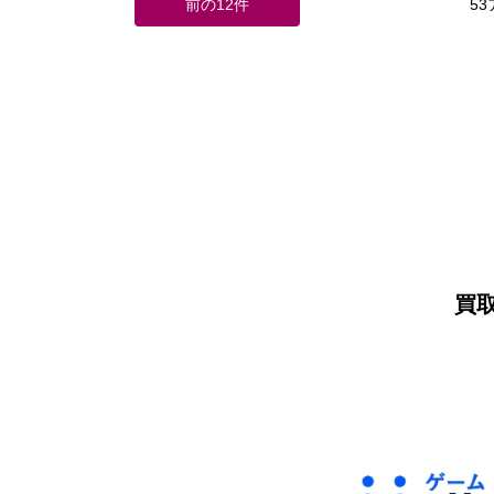
前の12件
5
買